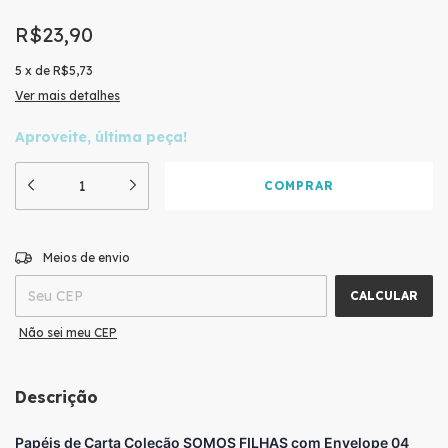
R$23,90
5
x
de
R$5,73
Ver mais detalhes
Aproveite, última peça!
ALTERAR CEP
Entregas para o CEP:
Meios de envio
CALCULAR
Não sei meu CEP
Descrição
Papéis de Carta Coleção SOMOS FILHAS com Envelope 04