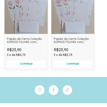
Papéis de Carta Coleção
Papéis de Carta Coleção
SOMOS FILHAS com
SOMOS FILHAS com
Envelope 04 unidades |
Envelope 04 unidades | Fé
Paz
R$23,90
R$23,90
5
x
de
R$5,73
5
x
de
R$5,73