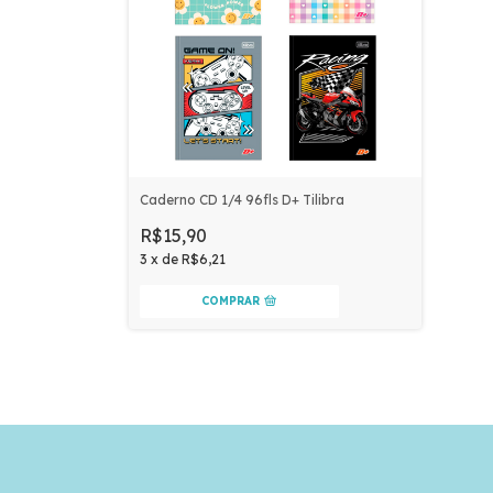
Caderno CD 1/4 96fls D+ Tilibra
R$15,90
3
x
de
R$6,21
COMPRAR