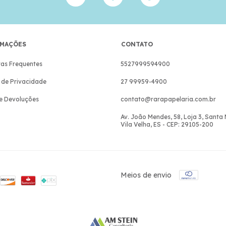
MAÇÕES
CONTATO
as Frequentes
5527999594900
a de Privacidade
27 99959-4900
e Devoluções
contato@rarapapelaria.com.br
Av. João Mendes, 58, Loja 3, Santa
Vila Velha, ES - CEP: 29105-200
Meios de envio