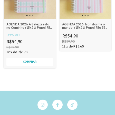
AGENDA 2026 A Beleza está
AGENDA 2026 Transforme o
no Caminho (15x21) Papel 75g
mundo! (15x21) Papel 75g 354
354 páginas - RARA
páginas - RARA PAPELARIA
PAPELARIA
-
39
%
OFF
R$54,90
R$54,90
R$89,90
12
x
de
R$5,65
R$89,90
12
x
de
R$5,65