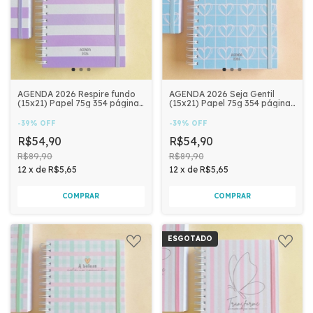
AGENDA 2026 Respire fundo
AGENDA 2026 Seja Gentil
(15x21) Papel 75g 354 páginas
(15x21) Papel 75g 354 páginas
| RARA PAPELARIA
- RARA PAPELARIA
-
39
%
OFF
-
39
%
OFF
R$54,90
R$54,90
R$89,90
R$89,90
12
x
de
R$5,65
12
x
de
R$5,65
ESGOTADO