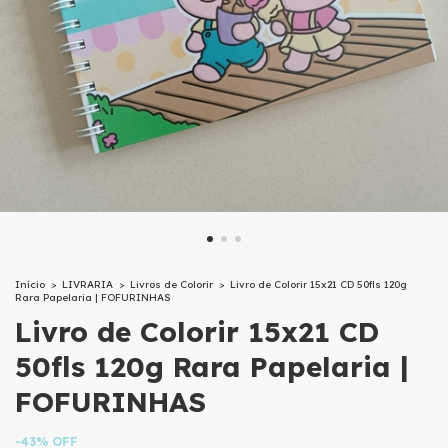
Início
>
LIVRARIA
>
Livros de Colorir
>
Livro de Colorir 15x21 CD 50fls 120g
Rara Papelaria | FOFURINHAS
Livro de Colorir 15x21 CD
50fls 120g Rara Papelaria |
FOFURINHAS
-
43
%
OFF