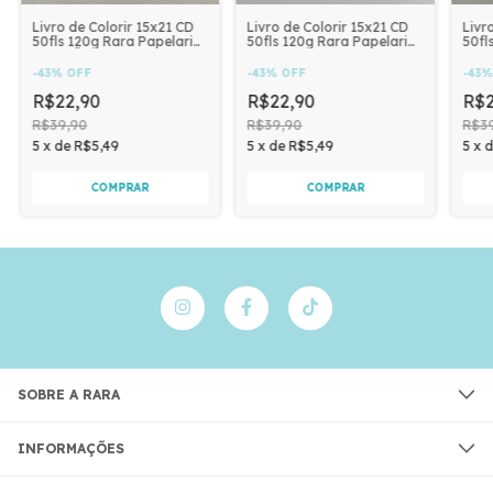
Livro de Colorir 15x21 CD
Livro de Colorir 15x21 CD
Livr
50fls 120g Rara Papelaria |
50fls 120g Rara Papelaria |
50fl
CRISTÃO MENINA
GATINHOS
FAZ
-
43
%
OFF
-
43
%
OFF
-
43
R$22,90
R$22,90
R$2
R$39,90
R$39,90
R$3
5
x
de
R$5,49
5
x
de
R$5,49
5
x
SOBRE A RARA
INFORMAÇÕES