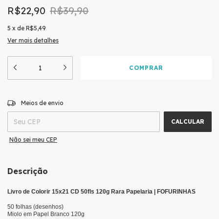
R$22,90
R$39,90
5
x
de
R$5,49
Ver mais detalhes
ALTERAR CEP
Entregas para o CEP:
Meios de envio
CALCULAR
Não sei meu CEP
Descrição
Livro de Colorir 15x21 CD 50fls 120g Rara Papelaria | FOFURINHAS
50 folhas (desenhos)
Miolo em Papel Branco 120g