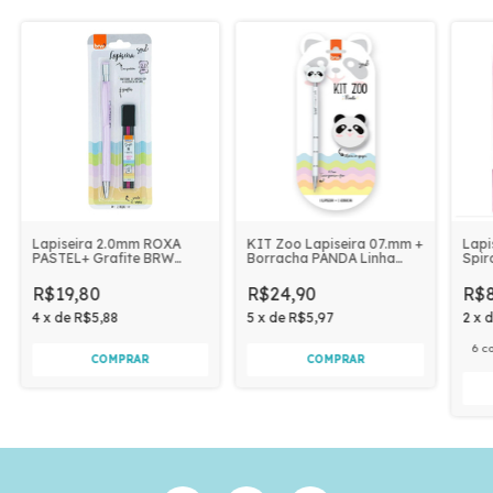
Lapiseira 2.0mm ROXA
KIT Zoo Lapiseira 07.mm +
Lapi
PASTEL+ Grafite BRW
Borracha PANDA Linha
Spir
Linha Soul
Soul BRW
R$19,80
R$24,90
R$8
4
x
de
R$5,88
5
x
de
R$5,97
2
x
6 c