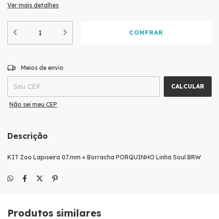
Ver mais detalhes
ALTERAR CEP
Entregas para o CEP:
Meios de envio
CALCULAR
Não sei meu CEP
Descrição
KIT Zoo Lapiseira 07.mm + Borracha PORQUINHO Linha Soul BRW
Produtos similares