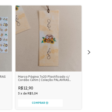
VRAS
Marca Página 7x20 Plastificado c/
Caderno 19x21 C
Cordão Cetim | Coleção PALAVRAS
Coleção PALAV
DOCES
R$12,90
R$38,90
3
x
de
R$5,04
9
x
de
R$5,26