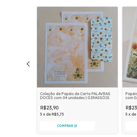
arta PALAVRAS
Coleção de Papéis de Carta PALAVRAS
Papéi
| POTE DE MEL
DOCES com 04 unidades | GIRASSÓIS
com E
R$23,90
R$23
5
x
de
R$5,73
5
x
de