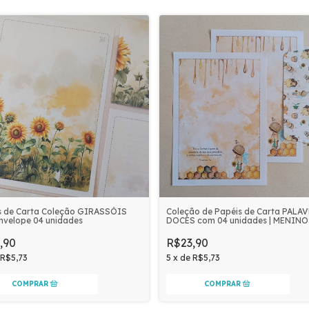
s de Carta Coleção GIRASSÓIS
Coleção de Papéis de Carta PALA
nvelope 04 unidades
DOCES com 04 unidades | MENINO
,90
R$23,90
R$5,73
5
x
de
R$5,73