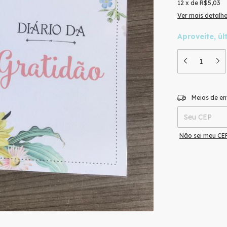
12
x
de
R$5,03
Ver mais detalh
Aproveite, úl
Entregas para o
Meios de en
Não sei meu CE