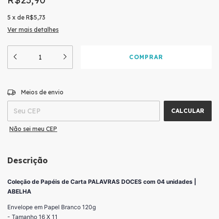
5
x
de
R$5,73
Ver mais detalhes
ALTERAR CEP
Entregas para o CEP:
Meios de envio
CALCULAR
Não sei meu CEP
Descrição
Coleção de Papéis de Carta PALAVRAS DOCES com 04 unidades |
ABELHA
Envelope em Papel Branco 120g
- Tamanho 16 X 11