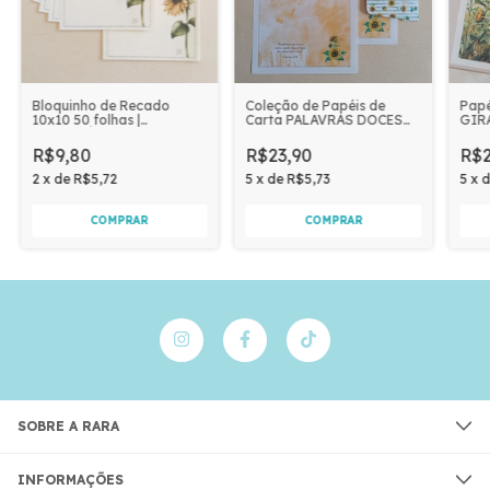
Bloquinho de Recado
Coleção de Papéis de
Papé
10x10 50 folhas |
Carta PALAVRAS DOCES
GIR
GIRASSÓIS I Papel:
com 04 unidades |
04 u
MARFIM
GIRASSÓIS
R$9,80
R$23,90
R$2
2
x
de
R$5,72
5
x
de
R$5,73
5
x
SOBRE A RARA
INFORMAÇÕES