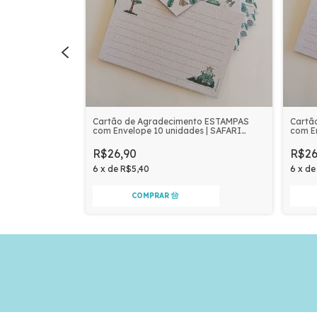
to ESTAMPAS
Cartão de Agradecimento ESTAMPAS
Cartã
s | SAFARI
com Envelope 10 unidades | SAFARI
com E
AVENTURA
R$26,90
R$26
6
x
de
R$5,40
6
x
d