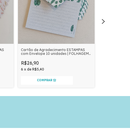
PAS
Cartão de Agradecimento ESTAMPAS
Cartão de Agra
com Envelope 10 unidades | FOLHAGEM
com Envelope 1
VERDE
R$26,90
R$26,90
6
x
de
R$5,40
6
x
de
R$5,40