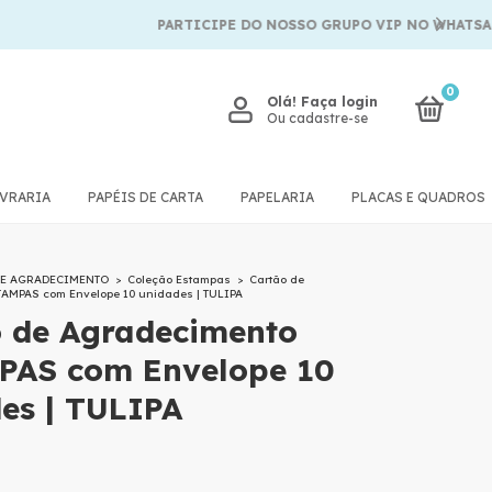
PARTICIPE DO NOSSO GRUPO VIP NO WHATSAPP
0
Olá!
Faça login
Ou cadastre-se
IVRARIA
PAPÉIS DE CARTA
PAPELARIA
PLACAS E QUADROS
DE AGRADECIMENTO
>
Coleção Estampas
>
Cartão de
AMPAS com Envelope 10 unidades | TULIPA
 de Agradecimento
PAS com Envelope 10
es | TULIPA