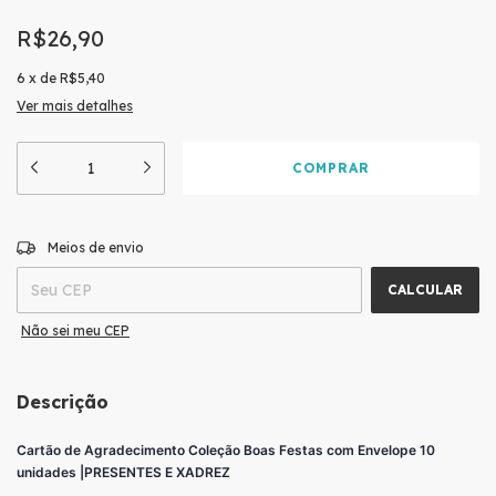
R$26,90
6
x
de
R$5,40
Ver mais detalhes
ALTERAR CEP
Entregas para o CEP:
Meios de envio
CALCULAR
Não sei meu CEP
Descrição
Cartão de Agradecimento Coleção Boas Festas com Envelope 10
unidades |PRESENTES E XADREZ