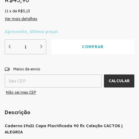
11
x
de
R$5,13
Ver mais detalhes
Aproveite, última peça!
ALTERAR CEP
Entregas para o CEP:
Meios de envio
CALCULAR
Não sei meu CEP
Descrição
Caderno 19x21 Capa Plastificada 90 fls Coleção CACTOS |
ALEGRIA