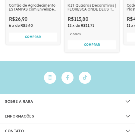
Cartão de Agradecimento
KIT Quadros Decorativos |
Cade
ESTAMPAS com Envelope
FLORESÇA ONDE DEUS TE
Plas
10 unidades | FOLHAGEM
PLANTOU - CACTOS
CAC
VERDE
R$26,90
R$113,80
R$4
6
x
de
R$5,40
12
x
de
R$11,71
11
x
2 cores
COMPRAR
SOBRE A RARA
INFORMAÇÕES
CONTATO