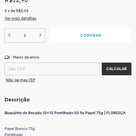
3
x
de
R$5,04
Ver mais detalhes
ALTERAR CEP
Entregas para o CEP:
Meios de envio
CALCULAR
Não sei meu CEP
Descrição
Bloquinho de Recado 10x15 Pontilhado 50 fls Papel 75g | FLORESÇA
Papel Branco 75g
Pontilhado