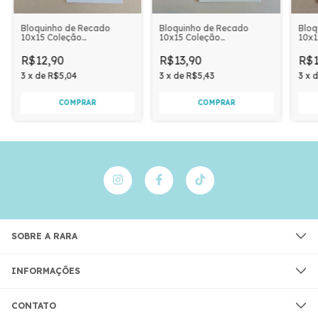
Bloquinho de Recado
Bloquinho de Recado
Bloq
10x15 Coleção
10x15 Coleção
10x1
SIMPLICIDADE 50fls
COLECIONANDO
DOCE
Papel 75g | ANOTAÇÕES
MEMÓRIAS 50fls Papel
PON
R$12,90
R$13,90
R$1
75g | PONTILHADO
3
x
de
R$5,04
3
x
de
R$5,43
3
x
SOBRE A RARA
INFORMAÇÕES
CONTATO