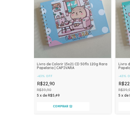
Livro de Colorir 15x21 CD 50fls 120g Rara
Livro 
Papelaria | CAPIVARA
Papela
-
43
%
OFF
-
43
%
O
R$22,90
R$22
R$39,90
R$39,
5
x
de
R$5,49
5
x
de