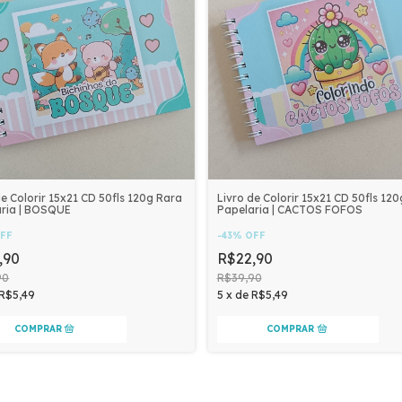
de Colorir 15x21 CD 50fls 120g Rara
Livro de Colorir 15x21 CD 50fls 12
ria | BOSQUE
Papelaria | CACTOS FOFOS
FF
-
43
%
OFF
,90
R$22,90
90
R$39,90
R$5,49
5
x
de
R$5,49