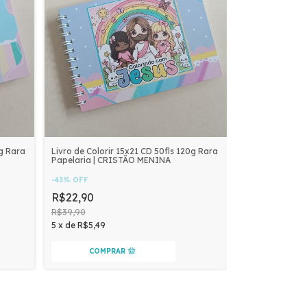
0g Rara
Livro de Colorir 15x21 CD 50fls 120g Rara
Papelaria | CRISTÃO MENINA
-
43
%
OFF
R$22,90
R$39,90
5
x
de
R$5,49