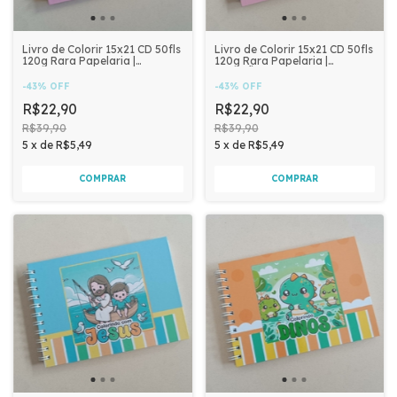
Livro de Colorir 15x21 CD 50fls
Livro de Colorir 15x21 CD 50fls
120g Rara Papelaria |
120g Rara Papelaria |
CAPIVARA
CRISTÃO MENINA
-
43
%
OFF
-
43
%
OFF
R$22,90
R$22,90
R$39,90
R$39,90
5
x
de
R$5,49
5
x
de
R$5,49