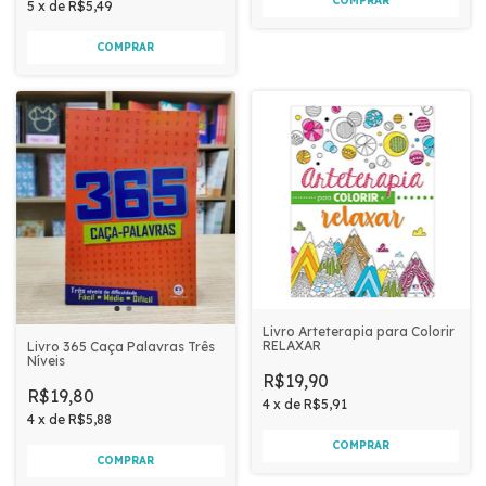
5
x
de
R$5,49
Livro Arteterapia para Colorir
RELAXAR
Livro 365 Caça Palavras Três
Níveis
R$19,90
R$19,80
4
x
de
R$5,91
4
x
de
R$5,88