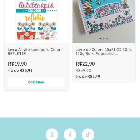
Livro de Colorir 15x21 CD 50fls
Livro Arteterapia para Colorir
120g Rara Papelaria |
REFLETIR
VERSÍCULOS
R$22,90
R$19,90
R$39,90
4
x
de
R$5,91
5
x
de
R$5,49