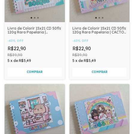
Livro de Colorir 15x21 CD 50fls
Livro de Colorir 15x21 CD 50fls
120g Rara Papelaria |
120g Rara Papelaria | CACTOS
BOSQUE
FOFOS
-
43
%
OFF
-
43
%
OFF
R$22,90
R$22,90
R$39,90
R$39,90
5
x
de
R$5,49
5
x
de
R$5,49