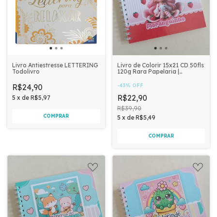
Livro Antiestresse LETTERING
Livro de Colorir 15x21 CD 50fls
Todolivro
120g Rara Papelaria |
MORANGUINHO
R$24,90
-
43
%
OFF
R$22,90
5
x
de
R$5,97
R$39,90
5
x
de
R$5,49