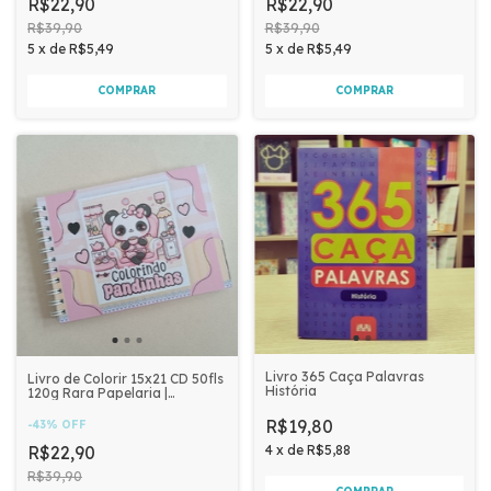
R$22,90
R$22,90
R$39,90
R$39,90
5
x
de
R$5,49
5
x
de
R$5,49
Livro 365 Caça Palavras
Livro de Colorir 15x21 CD 50fls
História
120g Rara Papelaria |
PANDINHA
R$19,80
-
43
%
OFF
R$22,90
4
x
de
R$5,88
R$39,90