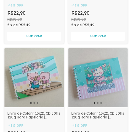
DORAMA
FAZENDINHA
-
43
%
OFF
-
43
%
OFF
R$22,90
R$22,90
R$39,90
R$39,90
5
x
de
R$5,49
5
x
de
R$5,49
Livro de Colorir 15x21 CD 50fls
Livro de Colorir 15x21 CD 50fls
120g Rara Papelaria |
120g Rara Papelaria |
FOFURINHAS
GATINHOS
-
43
%
OFF
-
43
%
OFF