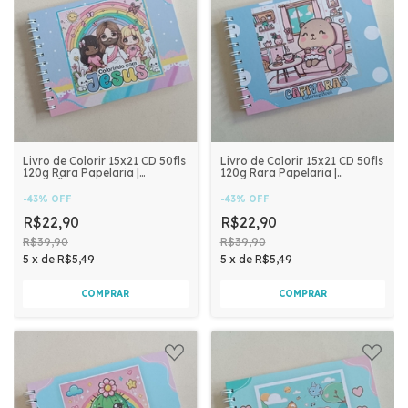
Livro de Colorir 15x21 CD 50fls
Livro de Colorir 15x21 CD 50fls
120g Rara Papelaria |
120g Rara Papelaria |
CRISTÃO MENINA
CAPIVARA
-
43
%
OFF
-
43
%
OFF
R$22,90
R$22,90
R$39,90
R$39,90
5
x
de
R$5,49
5
x
de
R$5,49