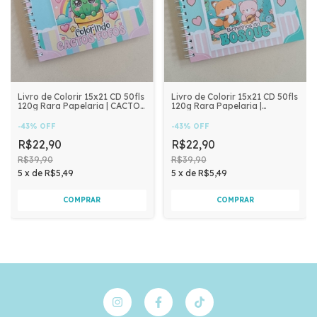
Livro de Colorir 15x21 CD 50fls
Livro de Colorir 15x21 CD 50fls
120g Rara Papelaria | CACTOS
120g Rara Papelaria |
FOFOS
BOSQUE
-
43
%
OFF
-
43
%
OFF
R$22,90
R$22,90
R$39,90
R$39,90
5
x
de
R$5,49
5
x
de
R$5,49