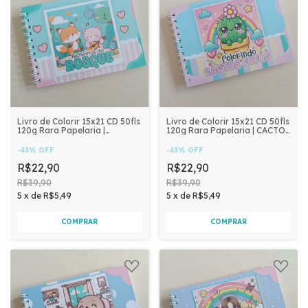
Livro de Colorir 15x21 CD 50fls
Livro de Colorir 15x21 CD 50fls
120g Rara Papelaria |
120g Rara Papelaria | CACTOS
BOSQUE
FOFOS
-
43
%
OFF
-
43
%
OFF
R$22,90
R$22,90
R$39,90
R$39,90
5
x
de
R$5,49
5
x
de
R$5,49