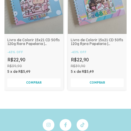
Livro de Colorir 15x21 CD 50fls
Livro de Colorir 15x21 CD 50fls
120g Rara Papelaria |
120g Rara Papelaria |
CAPIVARA
CRISTÃO MENINA
-
43
%
OFF
-
43
%
OFF
R$22,90
R$22,90
R$39,90
R$39,90
5
x
de
R$5,49
5
x
de
R$5,49