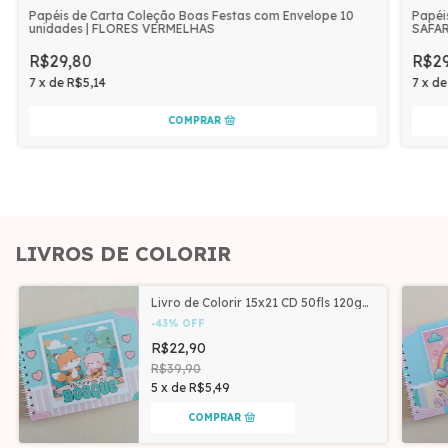
Papéis de Carta Coleção Boas Festas com Envelope 10
Papéi
unidades | FLORES VERMELHAS
SAFA
R$29,80
R$29
7
x
de
R$5,14
7
x
d
LIVROS DE COLORIR
Livro de Colorir 15x21 CD 50fls 120g
Rara Papelaria | BOSQUE
-
43
%
OFF
R$22,90
R$39,90
5
x
de
R$5,49