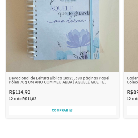
Devocional de Leitura Bíblica 18x25, 380 páginas Papel
Cader
Pólen 70g UM ANO COM MEU ABBA | AQUELE QUE TE
Coleç
GUARDA NÃO DORME
R$114,90
R$89
12
x
de
R$11,82
12
x
d