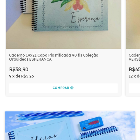
Caderno 19x21 Capa Plastificada 90 fls Coleção
Cader
Orquídeas ESPERANÇA
VERSÍ
R$38,90
R$65
9
x
de
R$5,26
12
x
d