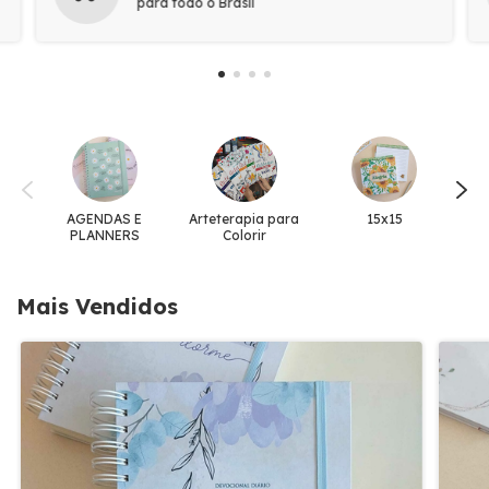
para todo o Brasil
AGENDAS E
Arteterapia para
15x15
B
PLANNERS
Colorir
Mais Vendidos